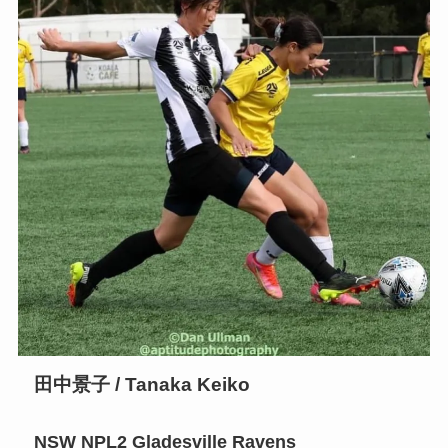
田中景子 / Tanaka Keiko
NSW NPL2 Gladesville Ravens