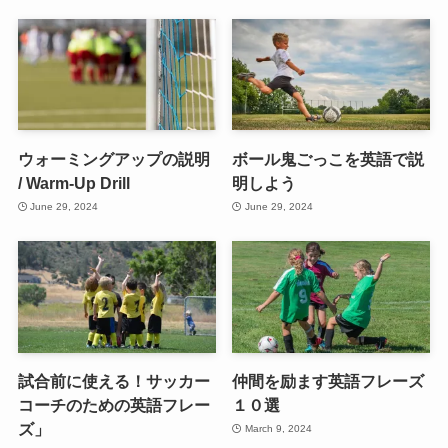
ウォーミングアップの説明
ボール鬼ごっこを英語で説
/ Warm-Up Drill
明しよう
June 29, 2024
June 29, 2024
試合前に使える！サッカー
仲間を励ます英語フレーズ
コーチのための英語フレー
１０選
ズ」
March 9, 2024